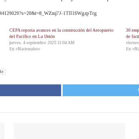
1794144129029?s=20&t=8_WZmj7J-1Tll1SWgzpTrg
CEPA reporta avances en la construcción del Aeropuerto
30 emp
del Pacífico en La Unión
de fact
jueves, 4 septiembre 2025 11:04 AM
vierne
En «Nacionales»
En «Na
le