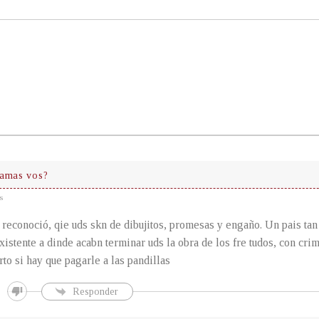
lamas vos?
s
 reconoció, qie uds skn de dibujitos, promesas y engaño. Un pais ta
xistente a dinde acabn terminar uds la obra de los fre tudos, con cri
rto si hay que pagarle a las pandillas
Responder