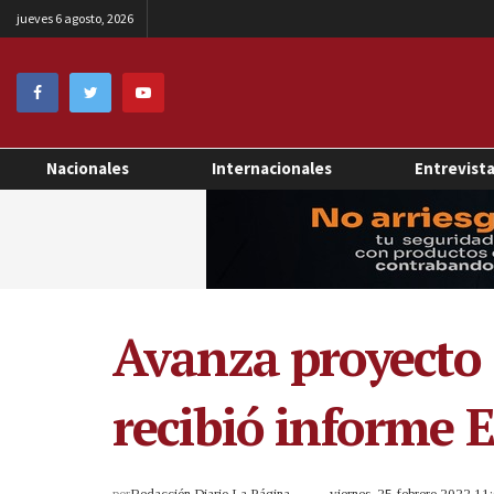
jueves 6 agosto, 2026
Nacionales
Internacionales
Entrevist
Avanza proyecto 
recibió informe 
por
Redacción Diario La Página
viernes, 25 febrero 2022 1