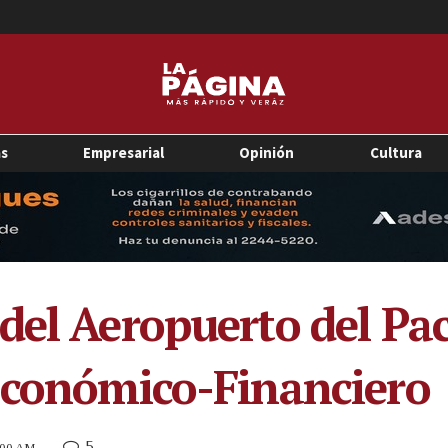
as
Empresarial
Opinión
Cultura
del Aeropuerto del Pac
Económico-Financiero
5
1:00 AM