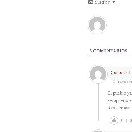
Suscribir
5
COMENTARIOS
Como te l
4 años atrá
El pueblo ya
aeropuerto e
otro aerooue
0
0