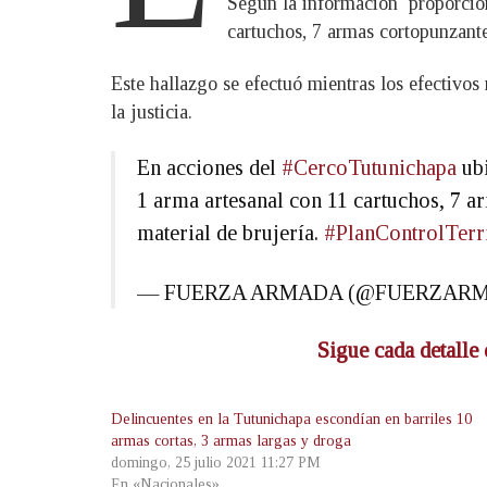
Según la información proporcion
cartuchos, 7 armas cortopunzante
Este hallazgo se efectuó mientras los efectivos
la justicia.
En acciones del
#CercoTutunichapa
ubi
1 arma artesanal con 11 cartuchos, 7 a
material de brujería.
#PlanControlTerri
— FUERZA ARMADA (@FUERZAR
Sigue cada detalle 
Delincuentes en la Tutunichapa escondían en barriles 10
armas cortas, 3 armas largas y droga
domingo, 25 julio 2021 11:27 PM
En «Nacionales»