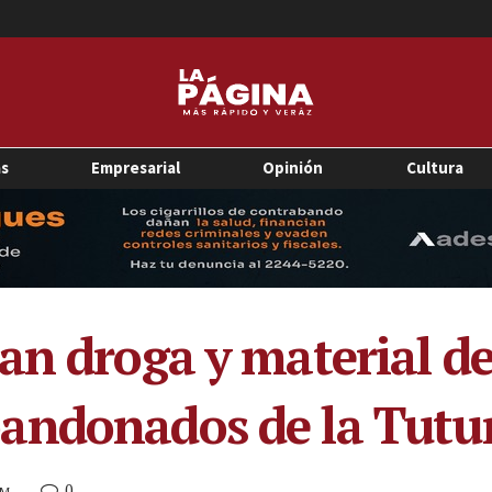
as
Empresarial
Opinión
Cultura
an droga y material de
andonados de la Tutu
0
PM