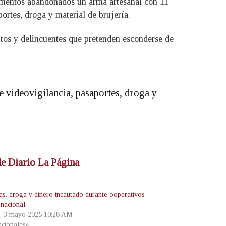
tamentos abandonados un arma artesanal con 11
ortes, droga y material de brujería.
itos y delincuentes que pretenden esconderse de
e videovigilancia, pasaportes, droga y
 de Diario La Página
as, droga y dinero incautado durante ooperativos
 nacional
, 3 mayo 2025 10:28 AM
cionales»