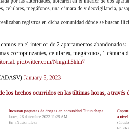
ada por las autoridades, ubicaron en el interior de dos apar
s, celulares, megáfonos, una cámara de videovigilancia, pasap
 realizaban registros en dicha comunidad dónde se buscan ilíc
camos en el interior de 2 apartamentos abandonados:
rmas cortopunzantes, celulares, megáfonos, 1 cámara d
torial
.
pic.twitter.com/Nmgnh5hhh7
MADASV)
January 5, 2023
de los hechos ocurridos en las últimas horas, a través
Incautan paquetes de drogas en comunidad Tutunichapa
Captur
lunes, 26 diciembre 2022 11:29 AM
a nivel
En «Nacionales»
sábado
En «Na