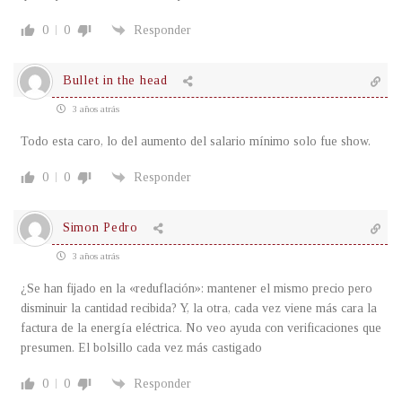
0
0
Responder
Bullet in the head
3 años atrás
Todo esta caro, lo del aumento del salario mínimo solo fue show.
0
0
Responder
Simon Pedro
3 años atrás
¿Se han fijado en la «reduflación»: mantener el mismo precio pero
disminuir la cantidad recibida? Y, la otra, cada vez viene más cara la
factura de la energía eléctrica. No veo ayuda con verificaciones que
presumen. El bolsillo cada vez más castigado
0
0
Responder