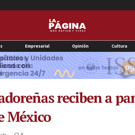
as
Empresarial
Opinión
Cultura
adoreñas reciben a pan
e México
0
0 AM