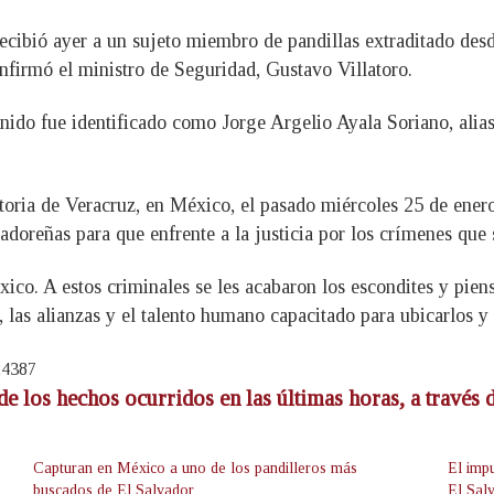
ecibió ayer a un sujeto miembro de pandillas extraditado des
onfirmó el ministro de Seguridad, Gustavo Villatoro.
tenido fue identificado como Jorge Argelio Ayala Soriano, al
ratoria de Veracruz, en México, el pasado miércoles 25 de ener
adoreñas para que enfrente a la justicia por los crímenes que 
ico. A estos criminales se les acabaron los escondites y pien
las alianzas y el talento humano capacitado para ubicarlos y c
24387
de los hechos ocurridos en las últimas horas, a través
Capturan en México a uno de los pandilleros más
El imp
buscados de El Salvador
El Sal