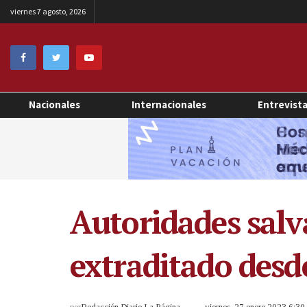
viernes 7 agosto, 2026
Nacionales
Internacionales
Entrevist
Autoridades salv
extraditado desd
por
Redacción Diario La Página
viernes, 27 enero 2023 6:3