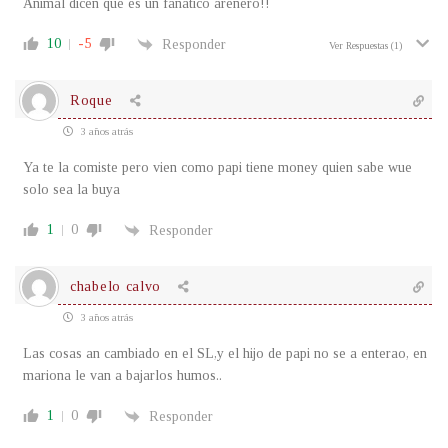
Animal dicen que es un fanático arenero!!
10
-5
Responder
Ver Respuestas
(1)
Roque
3 años atrás
Ya te la comiste pero vien como papi tiene money quien sabe wue
solo sea la buya
1
0
Responder
chabelo calvo
3 años atrás
Las cosas an cambiado en el SL,y el hijo de papi no se a enterao, en
mariona le van a bajarlos humos..
1
0
Responder