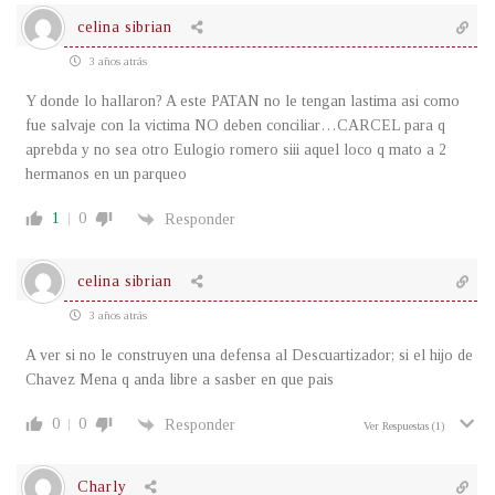
celina sibrian
3 años atrás
Y donde lo hallaron? A este PATAN no le tengan lastima asi como
fue salvaje con la victima NO deben conciliar…CARCEL para q
aprebda y no sea otro Eulogio romero siii aquel loco q mato a 2
hermanos en un parqueo
1
0
Responder
celina sibrian
3 años atrás
A ver si no le construyen una defensa al Descuartizador; si el hijo de
Chavez Mena q anda libre a sasber en que pais
0
0
Responder
Ver Respuestas
(1)
Charly