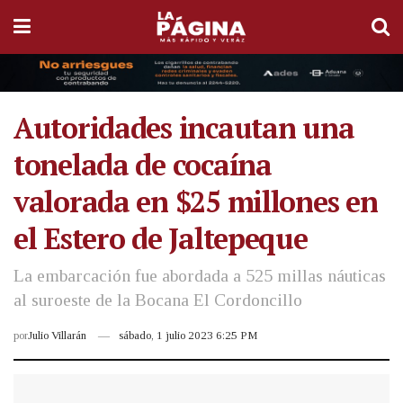
Autoridades incautan una
tonelada de cocaína
valorada en $25 millones en
el Estero de Jaltepeque
La embarcación fue abordada a 525 millas náuticas
al suroeste de la Bocana El Cordoncillo
por
Julio Villarán
sábado, 1 julio 2023 6:25 PM