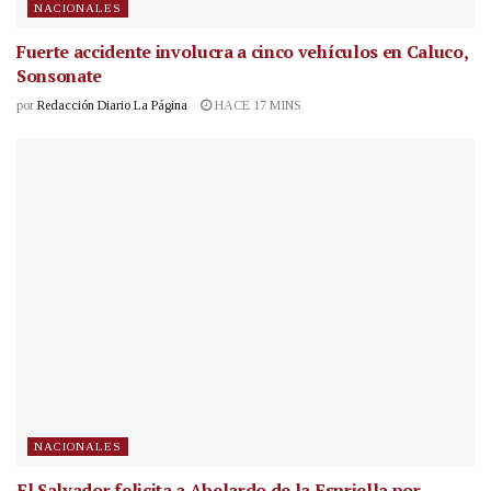
NACIONALES
Fuerte accidente involucra a cinco vehículos en Caluco,
Sonsonate
por
Redacción Diario La Página
HACE 17 MINS
NACIONALES
El Salvador felicita a Abelardo de la Espriella por