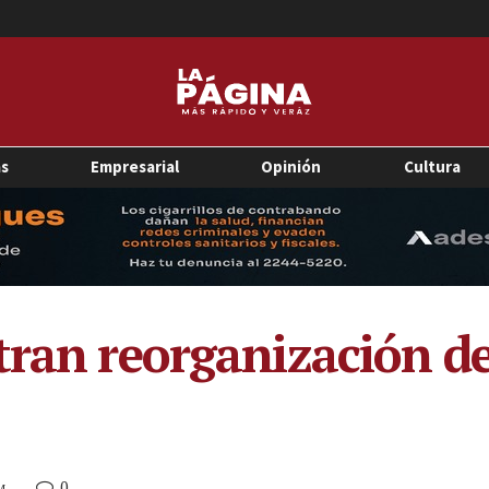
as
Empresarial
Opinión
Cultura
tran reorganización de
0
M