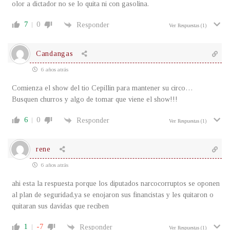
olor a dictador no se lo quita ni con gasolina.
7
0
Responder
Ver Respuestas
(1)
Candangas
6 años atrás
Comienza el show del tio Cepillin para mantener su circo…
Busquen churros y algo de tomar que viene el show!!!
6
0
Responder
Ver Respuestas
(1)
rene
6 años atrás
ahi esta la respuesta porque los diputados narcocorruptos se oponen
al plan de seguridad,ya se enojaron sus financistas y les quitaron o
quitaran sus davidas que reciben
1
-7
Responder
Ver Respuestas
(1)