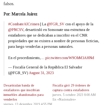
falsos.
Por: Marcela Juárez
#CombateAlCrimen
| La
@FGR_SV
con el apoyo de la
@PNCSV
, desarticuló en Sonsonate una estructura de
estafadores que se dedicaban a inscribir en el CNR
propiedades que no existen a nombre de personas ficticias,
para luego venderlas a personas naturales.
En el procedimiento,…
pic.twitter.com/W9OhM3AHNd
— Fiscalía General de la República El Salvador
(@FGR_SV)
August 31, 2023
Desarticulan banda de
Fiscalía giró 29 órdenes de
estafadores que inscribían
captura contra estafadores
inmuebles abandonados para
jueves, 5 octubre 2023 8:00 AM
venderlos
En «Nacionales»
viernes, 13 diciembre 2019 4:55 PM