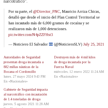
narcotráfico”.
Por su parte, el
@Director_PNC
, Mauricio Arriza Chicas,
detalló que desde el inicio del Plan Control Territorial se
han incautado más de 6,000 gramos de cocaína y se
realizaron más de 1,000 detenciones.
pic.twitter.com/N4pZZFHst3
— Noticiero El Salvador
(@NoticieroSLV)
July 25, 2021
Autoridades de Seguridad
Destruyen más de 4 mil kilos
presentan droga incautada a
de droga incautada por la
882 millas náuticas de la
Fuerza Naval
Bocana el Cordoncillo
miércoles, 12 enero 2022 11:24 AM
lunes, 27 mayo 2024 9:43 PM
En «Nacionales»
En «Nacionales»
Gabinete de Seguridad impacta
al narcotráfico con incautación
de 1.4 toneladas de droga
jueves, 5 agosto 2021 11:28 AM