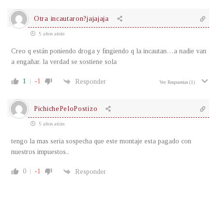
Otra incautaron?jajajaja
5 años atrás
Creo q están poniendo droga y fingiendo q la incautan…a nadie van
a engañar, la verdad se sostiene sola
1
-1
Responder
Ver Respuestas
(1)
PichichePeloPostizo
5 años atrás
tengo la mas seria sospecha que este montaje esta pagado con
nuestros impuestos..
0
-1
Responder