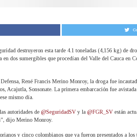
Co
uridad destruyeron esta tarde 4.1 toneladas (4,156 kg) de dro
da en dos sumergibles que procedían del Valle del Cauca en C
 Defensa, René Francis Merino Monroy, la droga fue incautad
s, Acajutla, Sonsonate. La primera embarcación fue avistada 
 ese mismo día.
 las autoridades de
@SeguridadSV
y la
@FGR_SV
están actu
n”, dijo Merino Monroy.
orianos y cinco colombianos que ya fueron presentados a los t