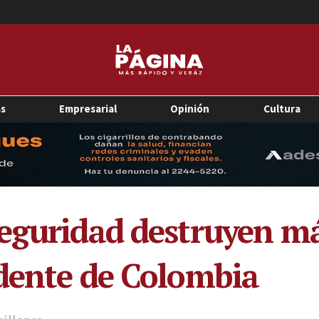
as
Empresarial
Opinión
Cultura
eguridad destruyen má
dente de Colombia