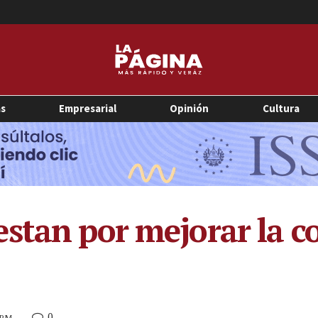
as
Empresarial
Opinión
Cultura
stan por mejorar la co
0
9 PM