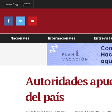
jueves 6 agosto, 2026
Nacionales
Internacionales
Entrevist
Autoridades apue
del país
por
Redacción Diario La Página
martes, 11 abril 2023 12:3