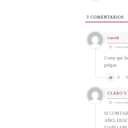
3
COMENTARIOS
vassili
3 años atrá
Como que hay
pulgas.
0
0
CLARO Y
3 años atrá
SI CONTAB
AÑO, DES
DAÑO AN