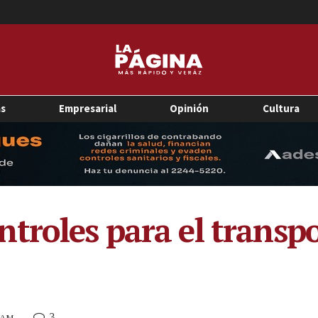
as
Empresarial
Opinión
Cultura
troles para el transpo
3
2 AM