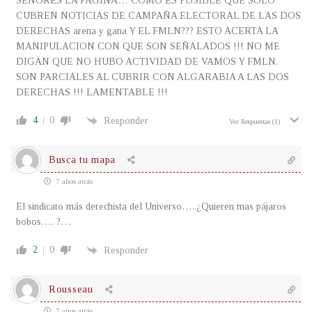
SEÑORES LA PAGINA… COMO ES POSIBLE QUE SOLO
CUBREN NOTICIAS DE CAMPAÑA ELECTORAL DE LAS DOS
DERECHAS arena y gana Y EL FMLN??? ESTO ACERTA LA
MANIPULACION CON QUE SON SEÑALADOS !!! NO ME
DIGAN QUE NO HUBO ACTIVIDAD DE VAMOS Y FMLN.
SON PARCIALES AL CUBRIR CON ALGARABIA A LAS DOS
DERECHAS !!! LAMENTABLE !!!
4
0
Responder
Ver Respuestas
(1)
Busca tu mapa
7 años atrás
El sindicato más derechista del Universo…..¿Quieren mas pájaros
bobos…. ?…
2
0
Responder
Rousseau
7 años atrás