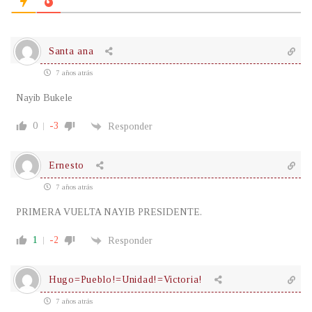
Santa ana
7 años atrás
Nayib Bukele
0
-3
Responder
Ernesto
7 años atrás
PRIMERA VUELTA NAYIB PRESIDENTE.
1
-2
Responder
Hugo=Pueblo!=Unidad!=Victoria!
7 años atrás