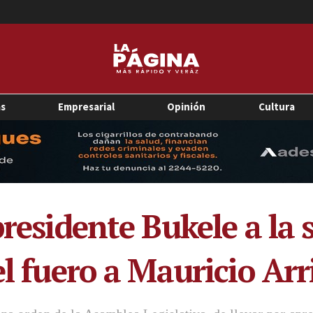
as
Empresarial
Opinión
Cultura
residente Bukele a la s
el fuero a Mauricio Ar