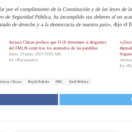
r por el cumplimiento de la Constitución y de las leyes de la 
ro de Seguridad Pública, ha incumplido sus deberes al no acat
stado de derecho y a la democracia de nuestro país»,
dijo el f
Arriaza Chicas prefiere que FGR determine si dirigentes
«¡Desc
del FMLN están tras los atentados de las pandillas
diputa
lunes, 10 junio 2019 10:01 AM
Seguri
En «Nacionales»
vierne
En «Na
rriaza Chicas
Nayib Bukele
PNC
Raúl Melara