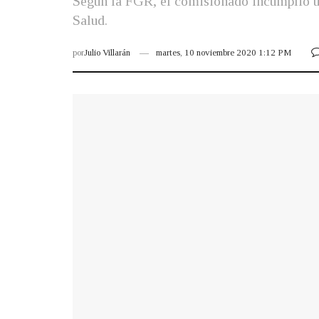
Según la FGR, el comisionado incumplió un
Salud.
por
Julio Villarán
martes, 10 noviembre 2020 1:12 PM