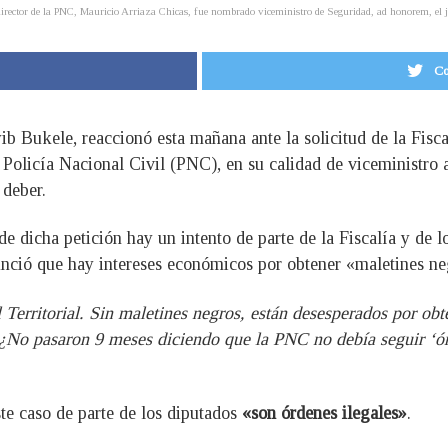
director de la PNC, Mauricio Arriaza Chicas, fue nombrado viceministro de Seguridad, ad honorem, el
Co
yib Bukele, reaccionó esta mañana ante la solicitud de la Fis
e la Policía Nacional Civil (PNC), en su calidad de viceminist
 deber.
e dicha petición hay un intento de parte de la Fiscalía y de 
unció que hay intereses económicos por obtener «maletines neg
erritorial. Sin maletines negros, están desesperados por obten
 ¿No pasaron 9 meses diciendo que la PNC no debía seguir ‘ó
te caso de parte de los diputados
«son órdenes ilegales»
.