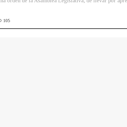
a orden de la Asamblea Legislativa, de llevar por apr
105