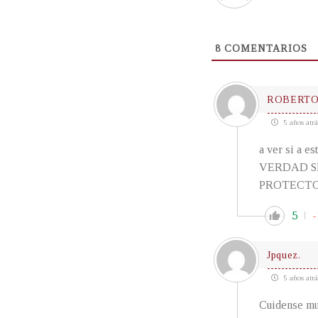
8
COMENTARIOS
ROBERTO
5 años atrá
a ver si a es
VERDAD SR
PROTECTO
5
-
Jpquez.
5 años atrá
Cuidense muc