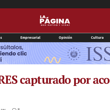
as
Empresarial
Opinión
Cultura
ES capturado por acos
8
1 PM