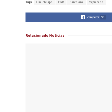
Tags:
Chalchuapa
FGR
Santa Ana
vapuleado
compartir
51
Relacionado
Noticias