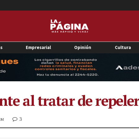
as
Empresarial
Opinión
Cultura
nte al tratar de repele
3
 AM