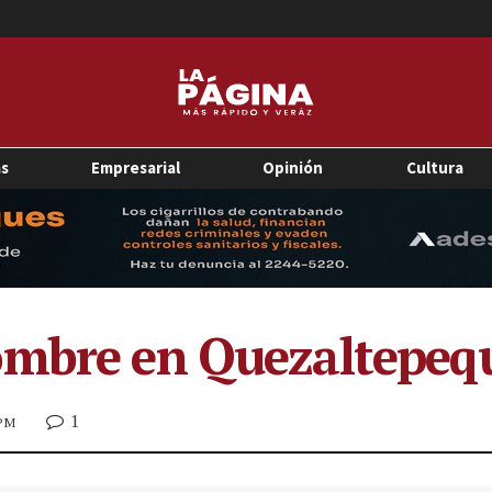
as
Empresarial
Opinión
Cultura
mbre en Quezaltepequ
1
 PM