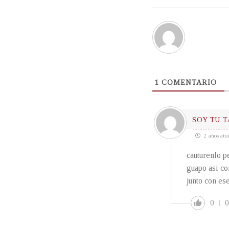
1
COMENTARIO
SOY TU 
2 años atrá
cauturenlo p
guapo asi co
junto con es
0
0