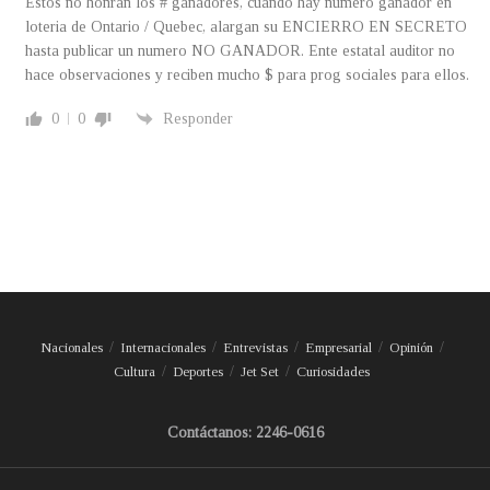
Estos no honran los # ganadores, cuando hay numero ganador en
loteria de Ontario / Quebec, alargan su ENCIERRO EN SECRETO
hasta publicar un numero NO GANADOR. Ente estatal auditor no
hace observaciones y reciben mucho $ para prog sociales para ellos.
0
0
Responder
Nacionales
Internacionales
Entrevistas
Empresarial
Opinión
Cultura
Deportes
Jet Set
Curiosidades
Contáctanos: 2246-0616