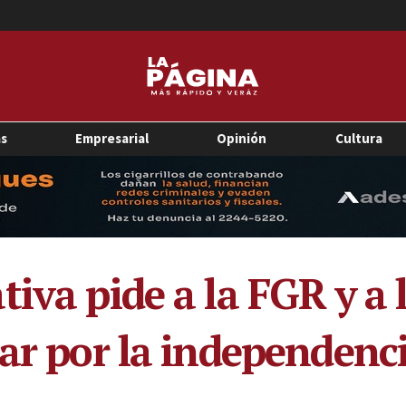
as
Empresarial
Opinión
Cultura
tiva pide a la FGR y a
lar por la independenc