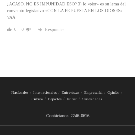
¿ACASO, NO ES IMPUNIDAD ESO? 3) lo «pior» es su lema del
convemto legislativo «CON LA FE PUESTA EN LOS DIOSES»
VAÁ!
0
0
Responder
Nacionales
Internacionales
Entrevistas
Empresarial
Opinión
Cultura
Deportes
Jet Set
Curiosidades
Contáctanos: 2246-0616