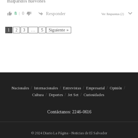
malparidos huevones
8
0
Responder
Ver Respuestas
(2)
1
2
3
…
5
Siguiente »
Nacionales
Internacionales
Entrevistas
Empresarial
Opinión
Cultura
Deportes
Jet Set
Curiosidades
Contáctanos: 2246-0616
© 2024 Diario La Página - Noticias de El Salvador