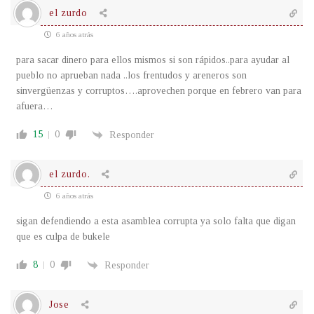
el zurdo
6 años atrás
para sacar dinero para ellos mismos si son rápidos..para ayudar al
pueblo no aprueban nada ..los frentudos y areneros son
sinvergüenzas y corruptos….aprovechen porque en febrero van para
afuera…
15
0
Responder
el zurdo.
6 años atrás
sigan defendiendo a esta asamblea corrupta ya solo falta que digan
que es culpa de bukele
8
0
Responder
Jose