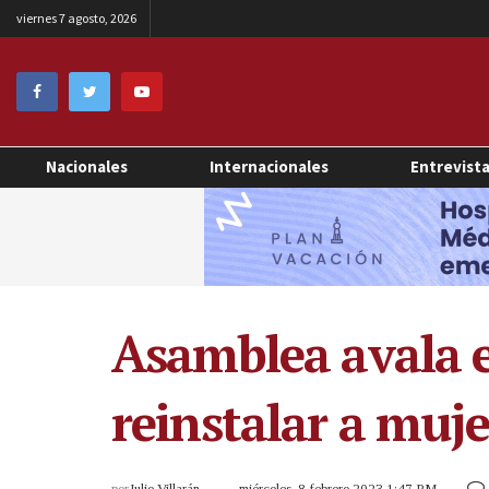
viernes 7 agosto, 2026
Nacionales
Internacionales
Entrevist
Asamblea avala 
reinstalar a muj
por
Julio Villarán
miércoles, 8 febrero 2023 1:47 PM