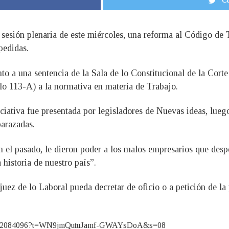
Co
 sesión plenaria de este miércoles, una reforma al Código de 
pedidas.
to a una sentencia de la Sala de lo Constitucional de la Cort
ulo 113-A) a la normativa en materia de Trabajo.
iativa fue presentada por legisladores de Nuevas ideas, luego
barazadas.
 el pasado, le dieron poder a los malos empresarios que desp
istoria de nuestro país”.
uez de lo Laboral pueda decretar de oficio o a petición de la 
2957742084096?t=WN9jmQutuJamf-GWAYsDoA&s=08