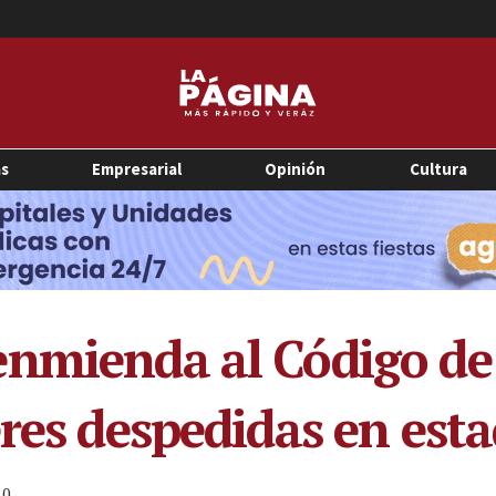
as
Empresarial
Opinión
Cultura
enmienda al Código de
eres despedidas en es
0