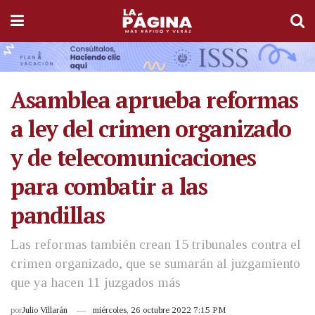
Asamblea aprueba reformas
a ley del crimen organizado
y de telecomunicaciones
para combatir a las
pandillas
Las reformas también crean 15 tribunales contra el
crimen organizado, que se sumarán al juzgamiento
que ya hacen 11 juzgados más
por
Julio Villarán
miércoles, 26 octubre 2022 7:15 PM