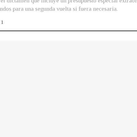
 el dictamen que incluye un presupuesto especial extrao
ndos para una segunda vuelta si fuera necesaria.
1