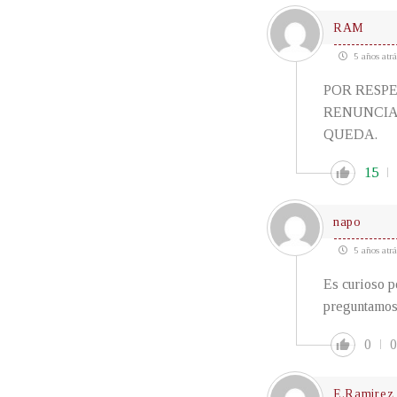
RAM
5 años atrá
POR RESP
RENUNCIAR
QUEDA.
15
napo
5 años atrá
Es curioso p
preguntamos 
0
0
E.Ramirez