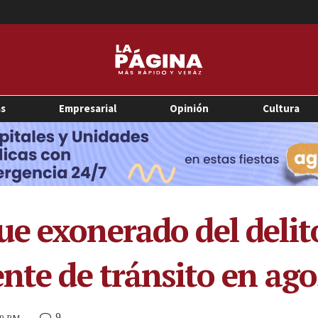
as
Empresarial
Opinión
Cultura
e exonerado del delit
ente de tránsito en ag
9
:39 PM