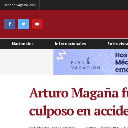
sábado 8 agosto, 2026
Nacionales
Internacionales
Entrevist
Arturo Magaña fu
culposo en accid
por
Redacción Diario La Página
viernes, 5 febrero 2021 12