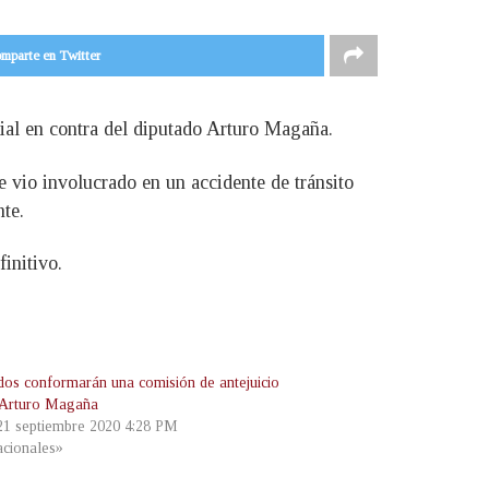
mparte en Twitter
ecial en contra del diputado Arturo Magaña.
 vio involucrado en un accidente de tránsito
te.
initivo.
dos conformarán una comisión de antejuicio
 Arturo Magaña
 21 septiembre 2020 4:28 PM
cionales»