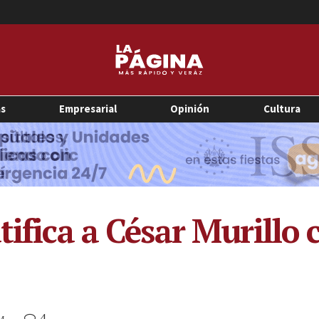
as
Empresarial
Opinión
Cultura
tifica a César Murillo
4
PM