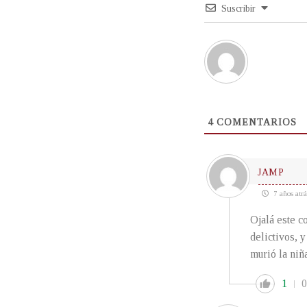
Suscribir
4
COMENTARIOS
JAMP
7 años atrá
Ojalá este c
delictivos, 
murió la niñ
1
0