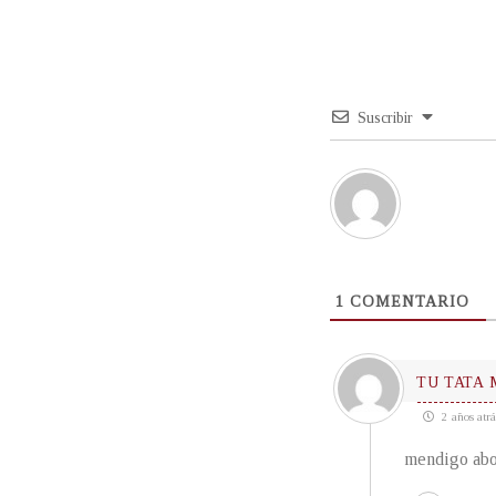
Suscribir
1
COMENTARIO
TU TATA
2 años atrá
mendigo abor