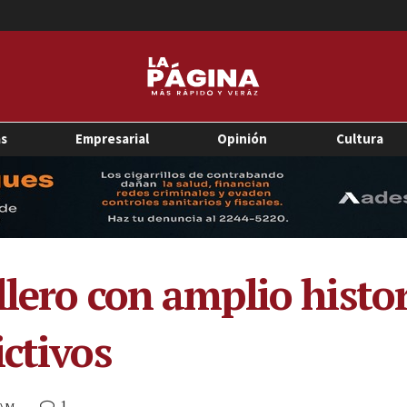
as
Empresarial
Opinión
Cultura
lero con amplio histor
ctivos
1
 AM