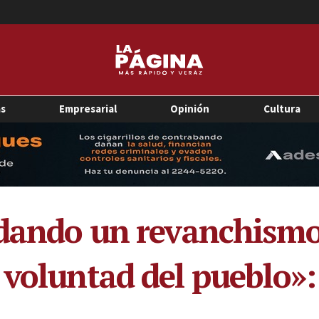
as
Empresarial
Opinión
Cultura
 dando un revanchismo,
 voluntad del pueblo»: