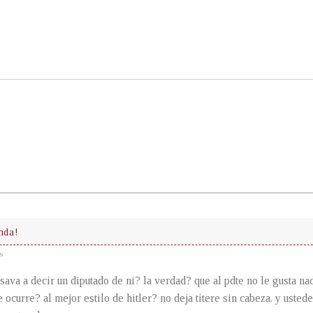
mda!
s
osava a decir un diputado de ni? la verdad? que al pdte no le gusta na
e ocurre? al mejor estilo de hitler? no deja titere sin cabeza. y usted