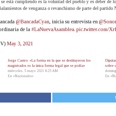
e está cumpliendo es la voluntad del pueblo y es deber de los
ñalamientos de venganza o revanchismo de parte del partido Nu
 bancada
@BancadaCyan
, inicia su entrevista en
@Sono
ordinaria de la
#LaNuevaAsamblea
.
pic.twitter.com/
SV)
May 3, 2021
Jorge Castro: «La forma en la que se destituyeron los
Diputa
magistrados es la única forma legal que se podía»
sobre u
miércoles, 5 mayo 2021 8:25 AM
doming
En «Nacionales»
En «Na