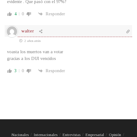
evidente . Que pasó con el 97%?
4
0
Responder
walter
2 años atrás
voasta los muertos van a votar
gracias a los DUI vencidos
3
0
Responder
Nacionales
Internacionales
Entrevistas
Empresarial
Opinión