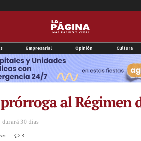
as
Empresarial
Opinión
Cultura
prórroga al Régimen d
y durará 30 días
3
5 AM