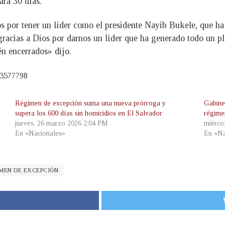
ará 30 días.
 por tener un líder como el presidente Nayib Bukele, que ha e
gracias a Dios por darnos un líder que ha generado todo un p
én encerrados» dijo.
73577798
Régimen de excepción suma una nueva prórroga y
Gabine
supera los 600 días sin homicidios en El Salvador
régime
jueves, 26 marzo 2026 2:04 PM
miérco
En «Nacionales»
En «Na
MEN DE EXCEPCIÓN