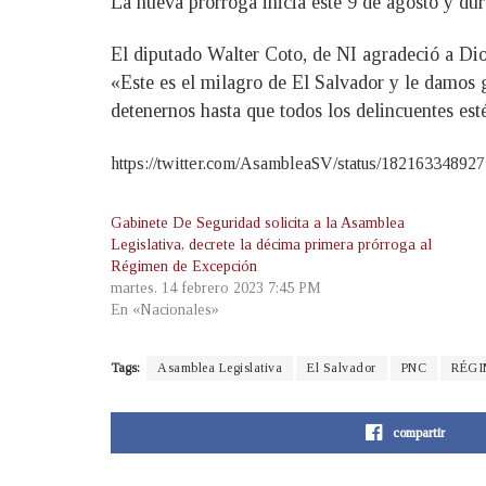
La nueva prórroga inicia este 9 de agosto y dur
El diputado Walter Coto, de NI agradeció a Dios
«Este es el milagro de El Salvador y le damos 
detenernos hasta que todos los delincuentes est
https://twitter.com/AsambleaSV/status/18216334892
Gabinete De Seguridad solicita a la Asamblea
Legislativa, decrete la décima primera prórroga al
Régimen de Excepción
martes, 14 febrero 2023 7:45 PM
En «Nacionales»
Tags:
Asamblea Legislativa
El Salvador
PNC
RÉGI
compartir