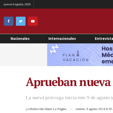
jueves 6 agosto, 2026
Nacionales
Internacionales
Entrevist
Aprueban nueva 
La nueva prórroga inicia este 9 de agosto 
por
Redacción Diario La Página
viernes, 9 agosto 2024 8:3