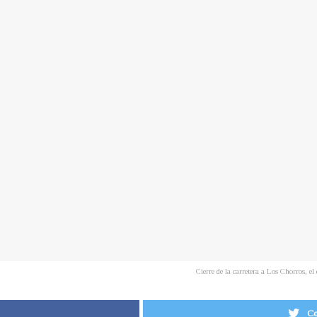
Cierre de la carretera a Los Chorros, 
Co