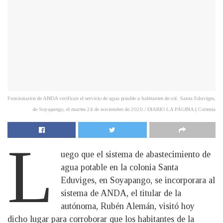
Funcionarios de ANDA verifican el servicio de agua potable a habitantes de col. Santa Eduviges,
de Soyapango, el martes 24 de noviembre de 2020./ DIARIO LA PÁGINA | Cortesía
L
uego que el sistema de abastecimiento de
agua potable en la colonia Santa
Eduviges, en Soyapango, se incorporara al
sistema de ANDA, el titular de la
autónoma, Rubén Alemán, visitó hoy
dicho lugar para corroborar que los habitantes de la