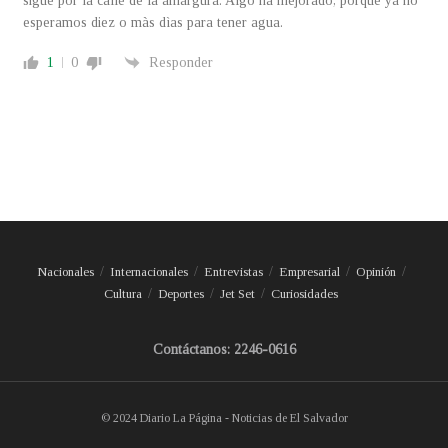
sigue por la calle de la amargura. Algo ha mejorado, porque ya no
esperamos diez o màs dìas para tener agua.
1
0
Responder
Nacionales
Internacionales
Entrevistas
Empresarial
Opinión
Cultura
Deportes
Jet Set
Curiosidades
Contáctanos: 2246-0616
© 2024 Diario La Página - Noticias de El Salvador