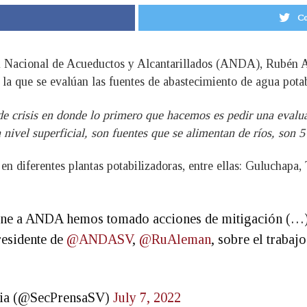
Co
ón Nacional de Acueductos y Alcantarillados (ANDA), Rubén 
n la que se evalúan las fuentes de abastecimiento de agua pota
e crisis en donde lo primero que hacemos es pedir una evalua
nivel superficial, son fuentes que se alimentan de ríos, son 5
n diferentes plantas potabilizadoras, entre ellas: Guluchapa,
rne a ANDA hemos tomado acciones de mitigación (…) 
residente de
@ANDASV
,
@RuAleman
, sobre el trabaj
ncia (@SecPrensaSV)
July 7, 2022