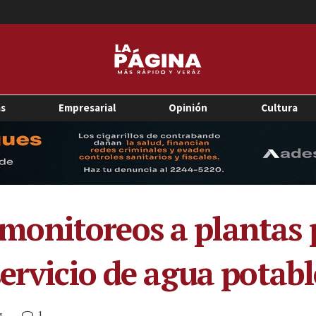
as
Empresarial
Opinión
Cultura
onitoreos a plantas p
ervicio de agua potabl
1
M