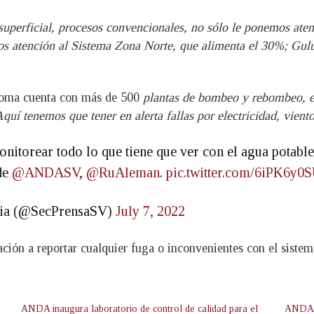
uperficial, procesos convencionales, no sólo le ponemos ate
 atención al Sistema Zona Norte, que alimenta el 30%; Guluc
noma cuenta con más de 500
plantas de bombeo y rebombeo, en
uí tenemos que tener en alerta fallas por electricidad, viento
nitorear todo lo que tiene que ver con el agua potabl
 de
@ANDASV
,
@RuAleman
.
pic.twitter.com/6iPK6y0
ncia (@SecPrensaSV)
July 7, 2022
lación a reportar cualquier fuga o inconvenientes con el sistem
ANDA inaugura laboratorio de control de calidad para el
ANDA e