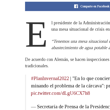
Comparte en Facebook
E
l presidente de la Administraci
una mesa situacional de crisis e
“Tenemos una mesa situacional d
abastecimiento de agua potable a 
De acuerdo con Alemán, se hacen inspecciones e
tradicionales.
#PlanInvernal2022
| "En lo que concie
minando el problema de la cárcava": p
pic.twitter.com/dLgU6CX7h8
— Secretaría de Prensa de la Preside