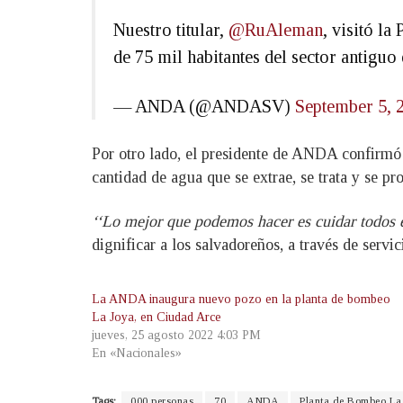
Nuestro titular,
@RuAleman
, visitó l
de 75 mil habitantes del sector antigu
— ANDA (@ANDASV)
September 5, 
Por otro lado, el presidente de ANDA confirmó
cantidad de agua que se extrae, se trata y se p
‘‘Lo mejor que podemos
hacer es cuidar todos 
dignificar a los salvadoreños, a través de serv
La ANDA inaugura nuevo pozo en la planta de bombeo
La Joya, en Ciudad Arce
jueves, 25 agosto 2022 4:03 PM
En «Nacionales»
Tags:
000 personas
70
ANDA
Planta de Bombeo La