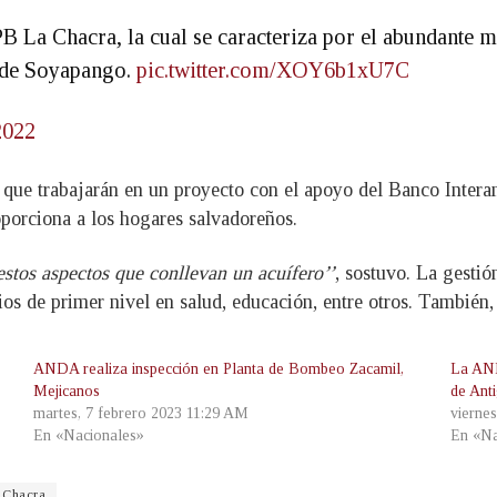
a PB La Chacra, la cual se caracteriza por el abundante
o de Soyapango.
pic.twitter.com/XOY6b1xU7C
2022
 que trabajarán en un proyecto con el apoyo del Banco Intera
roporciona a los hogares salvadoreños.
estos aspectos que conllevan un acuífero’’
, sostuvo. La gesti
icios de primer nivel en salud, educación, entre otros. Tambié
ANDA realiza inspección en Planta de Bombeo Zacamil,
La AND
Mejicanos
de Ant
martes, 7 febrero 2023 11:29 AM
vierne
En «Nacionales»
En «Na
 Chacra