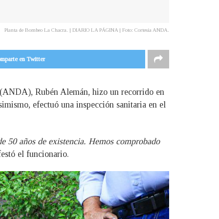
Planta de Bombeo La Chacra. | DIARIO LA PÁGINA | Foto: Cortesía ANDA.
mparte en Twitter
os (ANDA), Rubén Alemán, hizo un recorrido en
imismo, efectuó una inspección sanitaria en el
 de 50 años de existencia. Hemos comprobado
festó el funcionario.