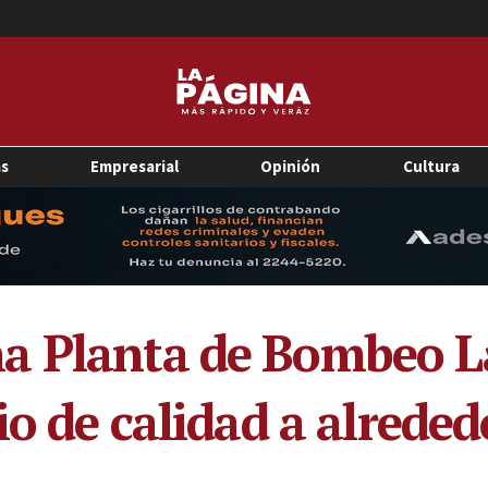
as
Empresarial
Opinión
Cultura
a Planta de Bombeo L
io de calidad a alreded