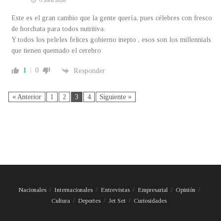
6 años atrás
Este es el gran cambio que la gente quería, pues célebres con fresco
de horchata para todos nutritiva.
Y todos los peleles felices gobierno inepto , esos son los millennials
que tienen quemado el cerebro
1
0
Responder
« Anterior
1
2
3
4
Siguiente »
Nacionales
Internacionales
Entrevistas
Empresarial
Opinión
Cultura
Deportes
Jet Set
Curiosidades