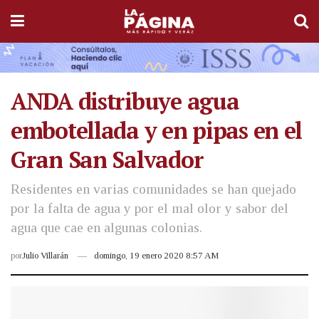
ANDA distribuye agua
embotellada y en pipas en el
Gran San Salvador
Residentes en varias comunidades se han quejado
por la falta de agua y por el mal olor y sabor del
agua que cae en algunas colonias.
por
Julio Villarán
domingo, 19 enero 2020 8:57 AM