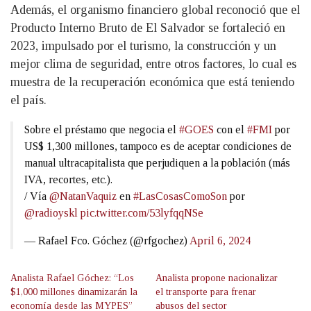
Además, el organismo financiero global reconoció que el
Producto Interno Bruto de El Salvador se fortaleció en
2023, impulsado por el turismo, la construcción y un
mejor clima de seguridad, entre otros factores, lo cual es
muestra de la recuperación económica que está teniendo
el país.
Sobre el préstamo que negocia el
#GOES
con el
#FMI
por
US$ 1,300 millones, tampoco es de aceptar condiciones de
manual ultracapitalista que perjudiquen a la población (más
IVA, recortes, etc.).
/ Vía
@NatanVaquiz
en
#LasCosasComoSon
por
@radioyskl
pic.twitter.com/53lyfqqNSe
— Rafael Fco. Góchez (@rfgochez)
April 6, 2024
Analista Rafael Góchez: “Los
Analista propone nacionalizar
$1,000 millones dinamizarán la
el transporte para frenar
economía desde las MYPES”
abusos del sector