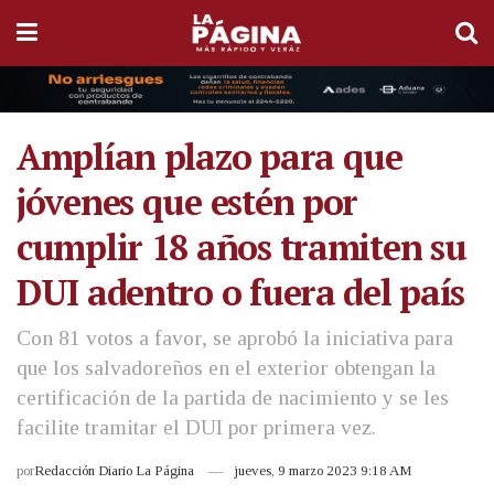
Amplían plazo para que
jóvenes que estén por
cumplir 18 años tramiten su
DUI adentro o fuera del país
Con 81 votos a favor, se aprobó la iniciativa para
que los salvadoreños en el exterior obtengan la
certificación de la partida de nacimiento y se les
facilite tramitar el DUI por primera vez.
por
Redacción Diario La Página
jueves, 9 marzo 2023 9:18 AM