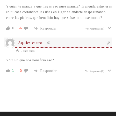
Y quien te manda a que hagas eso pues mamita? Tranquila estuvieras
en tu casa cortandote las uñas en lugar de andarte despezuñando
entre las piedras, que beneficio hay que subas o no ese monte?
0
-6
Responder
Ver Respuestas
(1)
Aquiles castro
5 años atrás
Y??? En que nos beneficia eso?
1
-5
Responder
Ver Respuestas
(1)