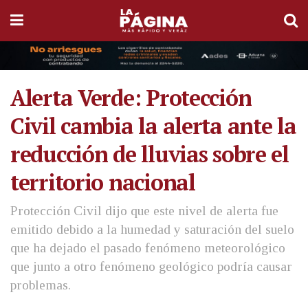
Alerta Verde: Protección
Civil cambia la alerta ante la
reducción de lluvias sobre el
territorio nacional
Protección Civil dijo que este nivel de alerta fue
emitido debido a la humedad y saturación del suelo
que ha dejado el pasado fenómeno meteorológico
que junto a otro fenómeno geológico podría causar
problemas.