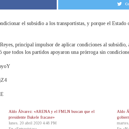
Co
dicionar el subsidio a los transportistas, y porque el Estado
Reyes, principal impulsor de aplicar condiciones al subsidio
ó que todos los partidos apoyaron una prórroga sin condicione
oyoY
jZ4
RE
Aldo Álvarez: «ARENA y el FMLN buscan que el
Aldo Á
presidente Bukele fracase»
gobier
lunes, 20 abril 2020 4:48 PM
martes
En «Entrevistas»
En «Na