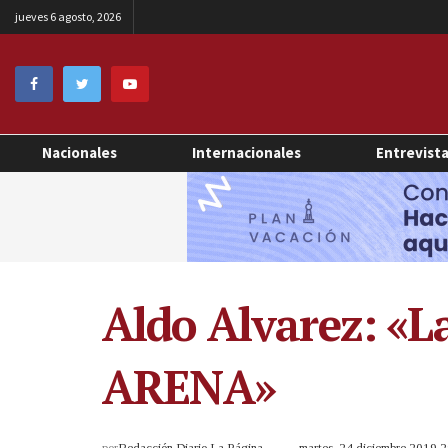
jueves 6 agosto, 2026
Nacionales
Internacionales
Entrevist
Aldo Alvarez: «La
ARENA»
por
Redacción Diario La Página
martes, 24 diciembre 2019 