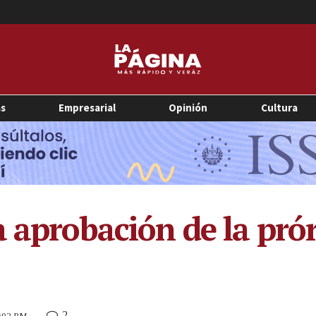
as
Empresarial
Opinión
Cultura
 aprobación de la prór
2
2:02 PM