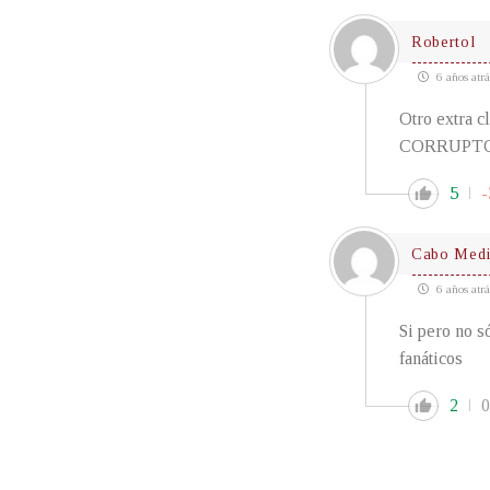
Robertol
6 años atrá
Otro extra c
CORRUPT
5
-
Cabo Medi
6 años atrá
Si pero no s
fanáticos
2
0