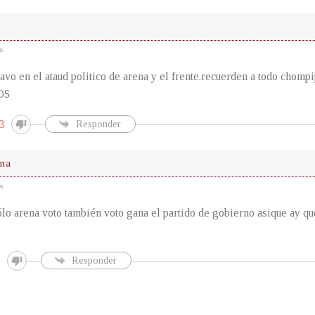
s
lavo en el ataud politico de arena y el frente.recuerden a todo chomp
OS
3
Responder
na
s
ólo arena voto también voto gana el partido de gobierno asique ay qu
Responder