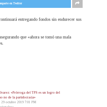
mparte en Twitter
 continuará entregando fondos sin endurecer sus
, asegurando que «ahora se tomó una mala
s.
lvarez: «Prórroga del TPS es un logro del
no no de la partidocracia»
, 29 octubre 2019 7:01 PM
cionales»