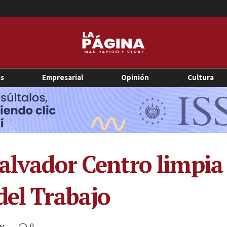
as
Empresarial
Opinión
Cultura
alvador Centro limpia 
del Trabajo
0
PM