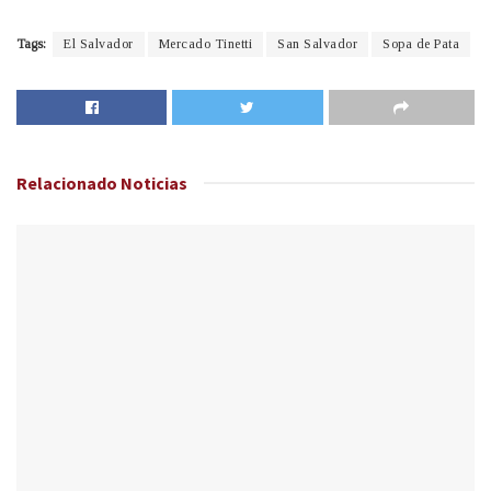
Tags:
El Salvador
Mercado Tinetti
San Salvador
Sopa de Pata
Relacionado
Noticias