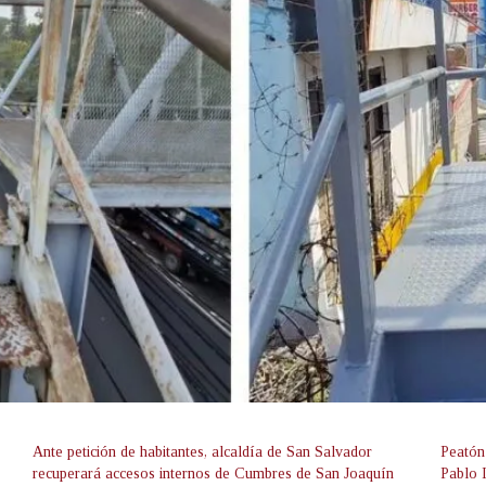
Ante petición de habitantes, alcaldía de San Salvador
Peatón
recuperará accesos internos de Cumbres de San Joaquín
Pablo 