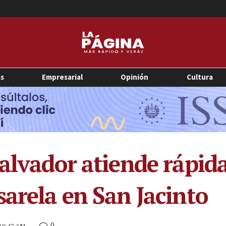
as
Empresarial
Opinión
Cultura
Salvador atiende rápid
sarela en San Jacinto
0
 10:47 AM