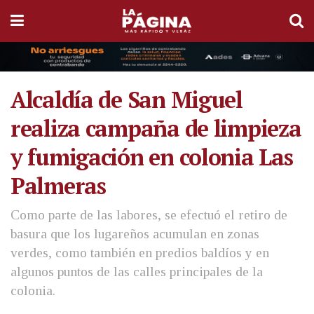
Alcaldía de San Miguel
realiza campaña de limpieza
y fumigación en colonia Las
Palmeras
Como parte de las labores, se efectuó el retiro de
basura que los lugareños acumulan en zonas
verdes, como también en predios baldíos y en
algunos puntos de las calles principales de la
colonia.