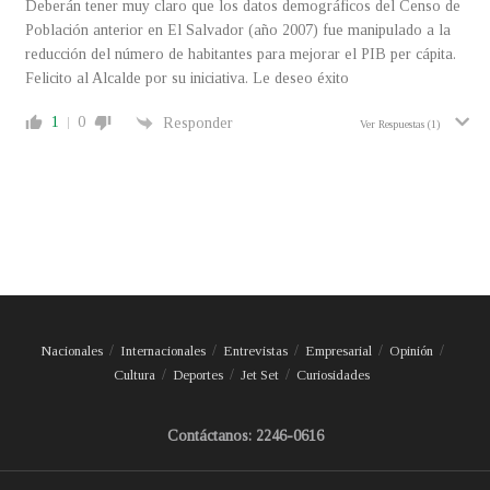
Deberán tener muy claro que los datos demográficos del Censo de
Población anterior en El Salvador (año 2007) fue manipulado a la
reducción del número de habitantes para mejorar el PIB per cápita.
Felicito al Alcalde por su iniciativa. Le deseo éxito
1
0
Responder
Ver Respuestas
(1)
Nacionales
Internacionales
Entrevistas
Empresarial
Opinión
Cultura
Deportes
Jet Set
Curiosidades
Contáctanos: 2246-0616