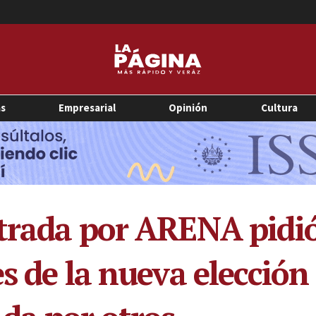
as
Empresarial
Opinión
Cultura
trada por ARENA pidió
s de la nueva elección