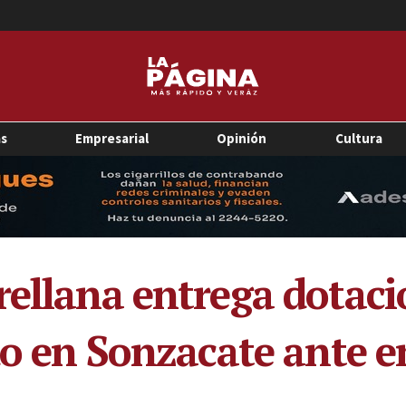
as
Empresarial
Opinión
Cultura
rellana entrega dotaci
ido en Sonzacate ante 