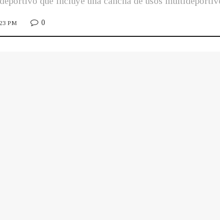
eportivo que incluye una cancha de usos multideportivos
0
2:23 PM